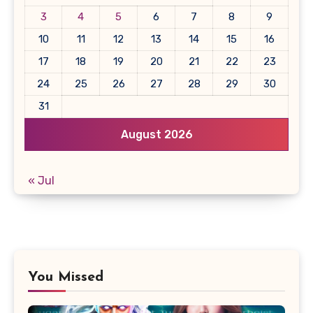
3
4
5
6
7
8
9
10
11
12
13
14
15
16
17
18
19
20
21
22
23
24
25
26
27
28
29
30
31
August 2026
« Jul
You Missed