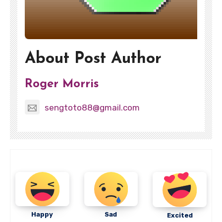
About Post Author
Roger Morris
sengtoto88@gmail.com
Happy
Sad
Excited