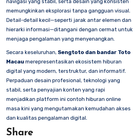
navigasi yang stabil, serta desain yang konsisten
memungkinkan eksplorasi tanpa gangguan visual.
Detail-detail kecil—seperti jarak antar elemen dan
hierarki informasi—ditangani dengan cermat untuk
menjaga pengalaman yang menyenangkan.
Secara keseluruhan,
Sengtoto dan bandar Toto
Macau
merepresentasikan ekosistem hiburan
digital yang modern, terstruktur, dan informatif.
Perpaduan desain profesional, teknologi yang
stabil, serta penyajian konten yang rapi
menjadikan platform ini contoh hiburan online
masa kini yang mengutamakan kemudahan akses
dan kualitas pengalaman digital.
Share