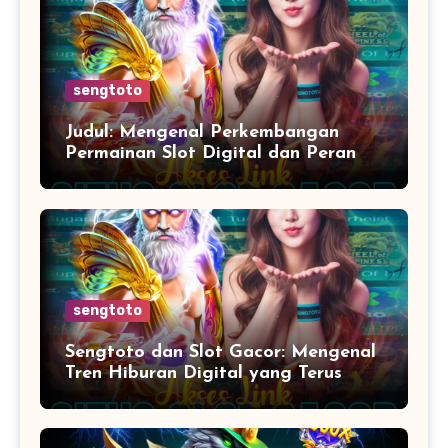
sengtoto
Judul: Mengenal Perkembangan
Permainan Slot Digital dan Peran
Platform Modern dalam Industri
Hiburan Online
sengtoto
Sengtoto dan Slot Gacor: Mengenal
Tren Hiburan Digital yang Terus
Menarik Perhatian