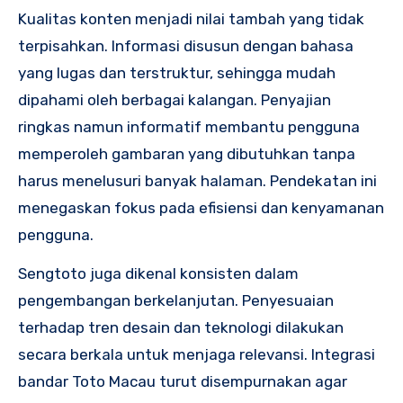
Kualitas konten menjadi nilai tambah yang tidak
terpisahkan. Informasi disusun dengan bahasa
yang lugas dan terstruktur, sehingga mudah
dipahami oleh berbagai kalangan. Penyajian
ringkas namun informatif membantu pengguna
memperoleh gambaran yang dibutuhkan tanpa
harus menelusuri banyak halaman. Pendekatan ini
menegaskan fokus pada efisiensi dan kenyamanan
pengguna.
Sengtoto juga dikenal konsisten dalam
pengembangan berkelanjutan. Penyesuaian
terhadap tren desain dan teknologi dilakukan
secara berkala untuk menjaga relevansi. Integrasi
bandar Toto Macau turut disempurnakan agar