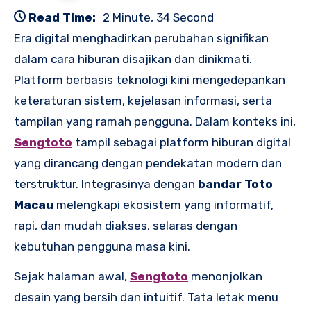
Read Time:
2 Minute, 34 Second
Era digital menghadirkan perubahan signifikan
dalam cara hiburan disajikan dan dinikmati.
Platform berbasis teknologi kini mengedepankan
keteraturan sistem, kejelasan informasi, serta
tampilan yang ramah pengguna. Dalam konteks ini,
Sengtoto
tampil sebagai platform hiburan digital
yang dirancang dengan pendekatan modern dan
terstruktur. Integrasinya dengan
bandar Toto
Macau
melengkapi ekosistem yang informatif,
rapi, dan mudah diakses, selaras dengan
kebutuhan pengguna masa kini.
Sejak halaman awal,
Sengtoto
menonjolkan
desain yang bersih dan intuitif. Tata letak menu