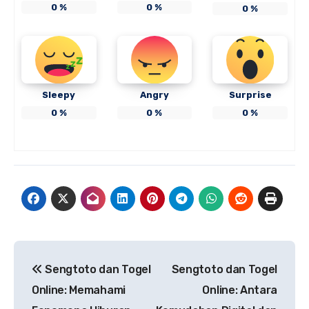
0
%
0
%
0
%
Sleepy
Angry
Surprise
0
%
0
%
0
%
Post
Sengtoto dan Togel
Sengtoto dan Togel
navigation
Online: Memahami
Online: Antara