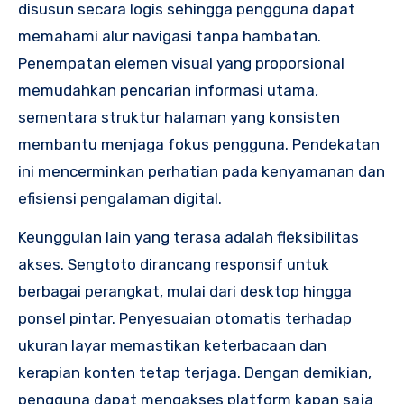
disusun secara logis sehingga pengguna dapat
memahami alur navigasi tanpa hambatan.
Penempatan elemen visual yang proporsional
memudahkan pencarian informasi utama,
sementara struktur halaman yang konsisten
membantu menjaga fokus pengguna. Pendekatan
ini mencerminkan perhatian pada kenyamanan dan
efisiensi pengalaman digital.
Keunggulan lain yang terasa adalah fleksibilitas
akses. Sengtoto dirancang responsif untuk
berbagai perangkat, mulai dari desktop hingga
ponsel pintar. Penyesuaian otomatis terhadap
ukuran layar memastikan keterbacaan dan
kerapian konten tetap terjaga. Dengan demikian,
pengguna dapat mengakses platform kapan saja