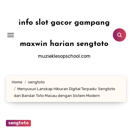
Skip
to
content
info slot gacor gampang
maxwin harian sengtoto
muzieklesopschool.com
Home
sengtoto
Menyusuri Lanskap Hiburan Digital Terpadu: Sengtoto
dan Bandar Toto Macau dengan Sistem Modern
sengtoto