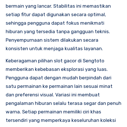
bermain yang lancar. Stabilitas ini memastikan
setiap fitur dapat digunakan secara optimal,
sehingga pengguna dapat fokus menikmati
hiburan yang tersedia tanpa gangguan teknis.
Penyempurnaan sistem dilakukan secara
konsisten untuk menjaga kualitas layanan.
Keberagaman pilihan slot gacor di Sengtoto
memberikan kebebasan eksplorasi yang luas.
Pengguna dapat dengan mudah berpindah dari
satu permainan ke permainan lain sesuai minat
dan preferensi visual. Variasi ini membuat
pengalaman hiburan selalu terasa segar dan penuh
warna. Setiap permainan memiliki ciri khas
tersendiri yang memperkaya keseluruhan koleksi