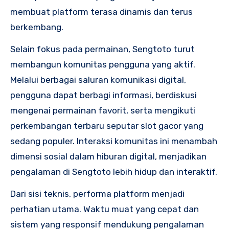
membuat platform terasa dinamis dan terus
berkembang.
Selain fokus pada permainan, Sengtoto turut
membangun komunitas pengguna yang aktif.
Melalui berbagai saluran komunikasi digital,
pengguna dapat berbagi informasi, berdiskusi
mengenai permainan favorit, serta mengikuti
perkembangan terbaru seputar slot gacor yang
sedang populer. Interaksi komunitas ini menambah
dimensi sosial dalam hiburan digital, menjadikan
pengalaman di Sengtoto lebih hidup dan interaktif.
Dari sisi teknis, performa platform menjadi
perhatian utama. Waktu muat yang cepat dan
sistem yang responsif mendukung pengalaman