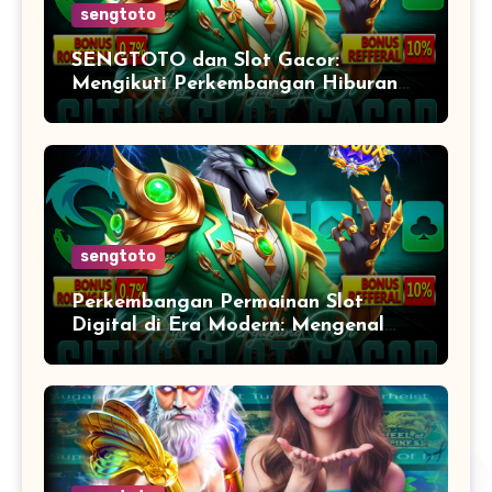
sengtoto
SENGTOTO dan Slot Gacor:
Mengikuti Perkembangan Hiburan
Digital yang Semakin Dinamis
sengtoto
Perkembangan Permainan Slot
Digital di Era Modern: Mengenal
Teknologi, Desain, dan Inovasi