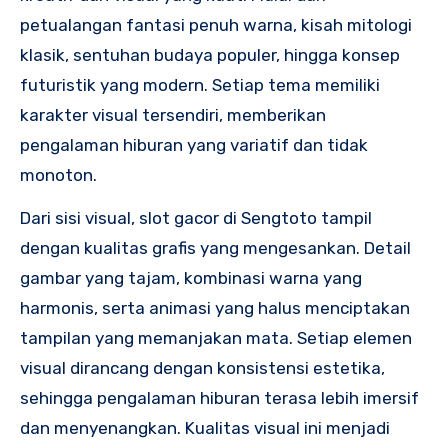
petualangan fantasi penuh warna, kisah mitologi
klasik, sentuhan budaya populer, hingga konsep
futuristik yang modern. Setiap tema memiliki
karakter visual tersendiri, memberikan
pengalaman hiburan yang variatif dan tidak
monoton.
Dari sisi visual, slot gacor di Sengtoto tampil
dengan kualitas grafis yang mengesankan. Detail
gambar yang tajam, kombinasi warna yang
harmonis, serta animasi yang halus menciptakan
tampilan yang memanjakan mata. Setiap elemen
visual dirancang dengan konsistensi estetika,
sehingga pengalaman hiburan terasa lebih imersif
dan menyenangkan. Kualitas visual ini menjadi