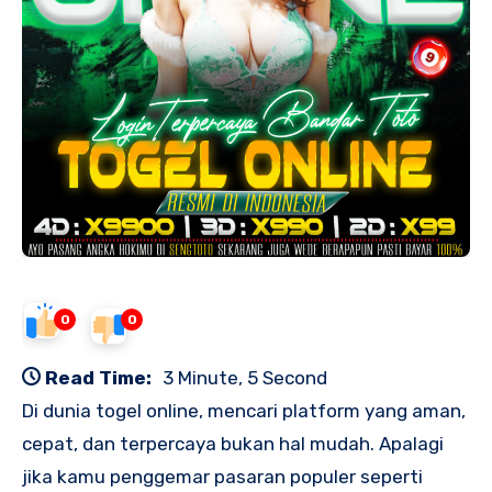
0
0
Read Time:
3 Minute, 5 Second
Di dunia togel online, mencari platform yang aman,
cepat, dan terpercaya bukan hal mudah. Apalagi
jika kamu penggemar pasaran populer seperti