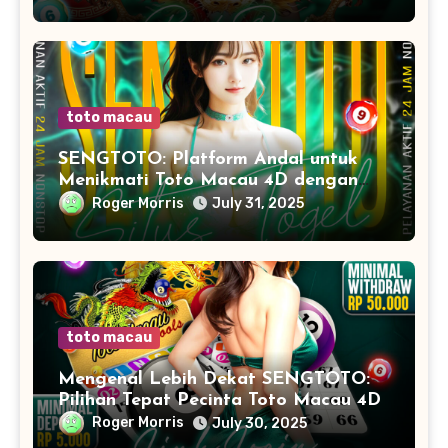
toto macau
SENGTOTO: Platform Andal untuk
Menikmati Toto Macau 4D dengan
Peluang Menang Maksimal
Roger Morris
July 31, 2025
toto macau
Mengenal Lebih Dekat SENGTOTO:
Pilihan Tepat Pecinta Toto Macau 4D
Roger Morris
July 30, 2025