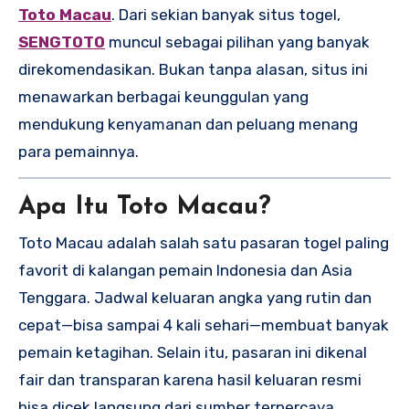
Toto Macau
. Dari sekian banyak situs togel,
SENGTOTO
muncul sebagai pilihan yang banyak
direkomendasikan. Bukan tanpa alasan, situs ini
menawarkan berbagai keunggulan yang
mendukung kenyamanan dan peluang menang
para pemainnya.
Apa Itu Toto Macau?
Toto Macau adalah salah satu pasaran togel paling
favorit di kalangan pemain Indonesia dan Asia
Tenggara. Jadwal keluaran angka yang rutin dan
cepat—bisa sampai 4 kali sehari—membuat banyak
pemain ketagihan. Selain itu, pasaran ini dikenal
fair dan transparan karena hasil keluaran resmi
bisa dicek langsung dari sumber terpercaya.