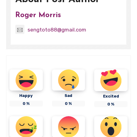
Roger Morris
sengtoto88@gmail.com
Happy
Sad
Excited
0
%
0
%
0
%