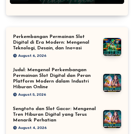
Perkembangan Permainan Slot
Digital di Era Modern: Mengenal
Teknologi, Desain, dan Inovasi
August 6, 2026
Judul: Mengenal Perkembangan
Permainan Slot Digital dan Peran
Platform Modern dalam Industri
Hiburan Online
August 5, 2026
Sengtoto dan Slot Gacor: Mengenal
Tren Hiburan Digital yang Terus
Menarik Perhatian
August 4, 2026