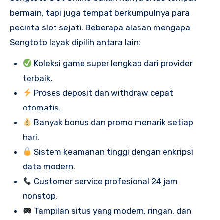
bermain, tapi juga tempat berkumpulnya para
pecinta slot sejati. Beberapa alasan mengapa
Sengtoto layak dipilih antara lain:
Koleksi game super lengkap dari provider
terbaik.
Proses deposit dan withdraw cepat
otomatis.
Banyak bonus dan promo menarik setiap
hari.
Sistem keamanan tinggi dengan enkripsi
data modern.
Customer service profesional 24 jam
nonstop.
Tampilan situs yang modern, ringan, dan