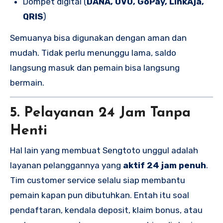
Dompet digital (
DANA, OVO, GoPay, LinkAja,
QRIS
)
Semuanya bisa digunakan dengan aman dan
mudah. Tidak perlu menunggu lama, saldo
langsung masuk dan pemain bisa langsung
bermain.
5. Pelayanan 24 Jam Tanpa
Henti
Hal lain yang membuat Sengtoto unggul adalah
layanan pelanggannya yang
aktif 24 jam penuh
.
Tim customer service selalu siap membantu
pemain kapan pun dibutuhkan. Entah itu soal
pendaftaran, kendala deposit, klaim bonus, atau