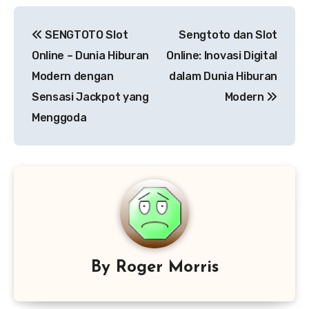
Post
SENGTOTO Slot
Sengtoto dan Slot
navigation
Online – Dunia Hiburan
Online: Inovasi Digital
Modern dengan
dalam Dunia Hiburan
Sensasi Jackpot yang
Modern
Menggoda
By
Roger Morris