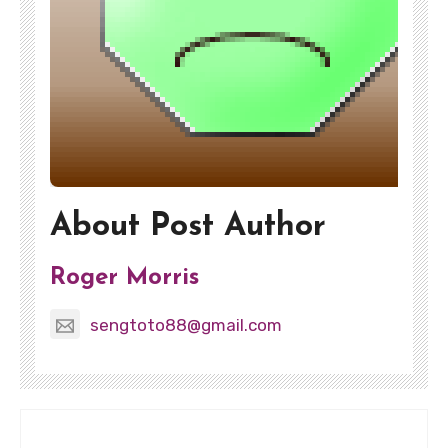
About Post Author
Roger Morris
sengtoto88@gmail.com