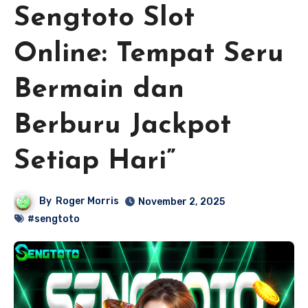
Sengtoto Slot
Online: Tempat Seru
Bermain dan
Berburu Jackpot
Setiap Hari”
By
Roger Morris
November 2, 2025
#sengtoto