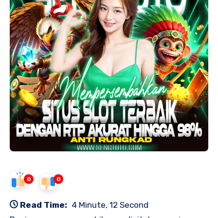
0
0
Read Time:
4 Minute, 12 Second