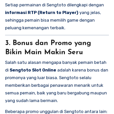
Setiap permainan di Sengtoto dilengkapi dengan
informasi RTP (Return to Player)
yang jelas,
sehingga pemain bisa memilih game dengan
peluang kemenangan terbaik.
3. Bonus dan Promo yang
Bikin Main Makin Seru
Salah satu alasan mengapa banyak pemain betah
di
Sengtoto Slot Online
adalah karena bonus dan
promonya yang luar biasa. Sengtoto selalu
memberikan berbagai penawaran menarik untuk
semua pemain, baik yang baru bergabung maupun
yang sudah lama bermain.
Beberapa promo unggulan di Sengtoto antara lain: