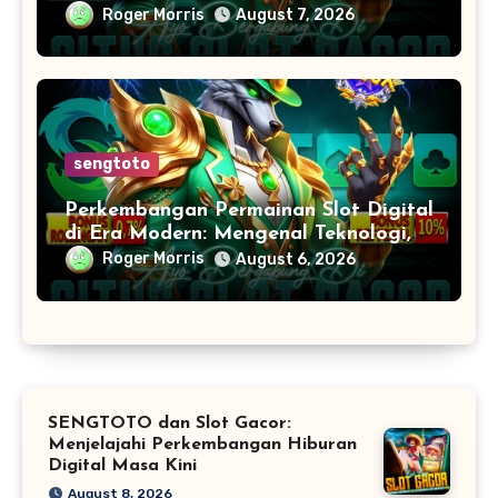
Digital yang Semakin Dinamis
Roger Morris
August 7, 2026
sengtoto
Perkembangan Permainan Slot Digital
di Era Modern: Mengenal Teknologi,
Desain, dan Inovasi
Roger Morris
August 6, 2026
SENGTOTO dan Slot Gacor:
Menjelajahi Perkembangan Hiburan
Digital Masa Kini
August 8, 2026