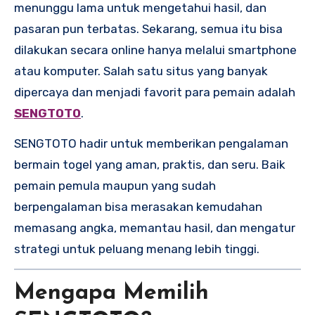
menunggu lama untuk mengetahui hasil, dan
pasaran pun terbatas. Sekarang, semua itu bisa
dilakukan secara online hanya melalui smartphone
atau komputer. Salah satu situs yang banyak
dipercaya dan menjadi favorit para pemain adalah
SENGTOTO
.
SENGTOTO hadir untuk memberikan pengalaman
bermain togel yang aman, praktis, dan seru. Baik
pemain pemula maupun yang sudah
berpengalaman bisa merasakan kemudahan
memasang angka, memantau hasil, dan mengatur
strategi untuk peluang menang lebih tinggi.
Mengapa Memilih