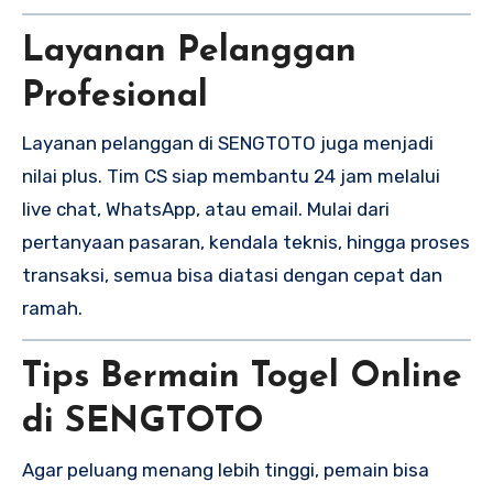
Layanan Pelanggan
Profesional
Layanan pelanggan di SENGTOTO juga menjadi
nilai plus. Tim CS siap membantu 24 jam melalui
live chat, WhatsApp, atau email. Mulai dari
pertanyaan pasaran, kendala teknis, hingga proses
transaksi, semua bisa diatasi dengan cepat dan
ramah.
Tips Bermain Togel Online
di SENGTOTO
Agar peluang menang lebih tinggi, pemain bisa