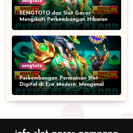
sengtoto
SENGTOTO dan Slot Gacor:
Mengikuti Perkembangan Hiburan
Digital yang Semakin Dinamis
sengtoto
Perkembangan Permainan Slot
Digital di Era Modern: Mengenal
Teknologi, Desain, dan Inovasi