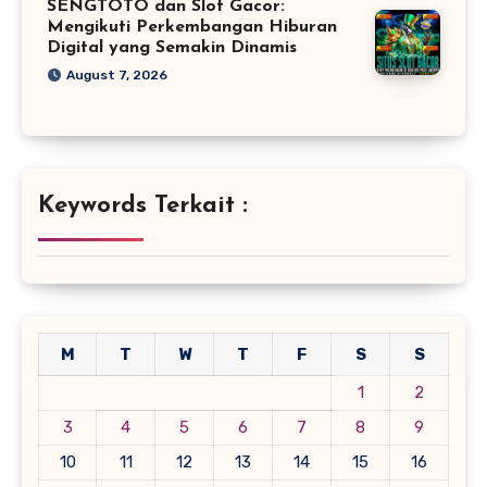
SENGTOTO dan Slot Gacor:
Mengikuti Perkembangan Hiburan
Digital yang Semakin Dinamis
August 7, 2026
Keywords Terkait :
M
T
W
T
F
S
S
1
2
3
4
5
6
7
8
9
10
11
12
13
14
15
16