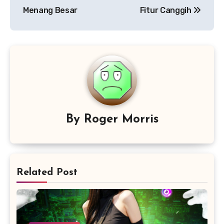
Menang Besar
Fitur Canggih
By
Roger Morris
Related Post