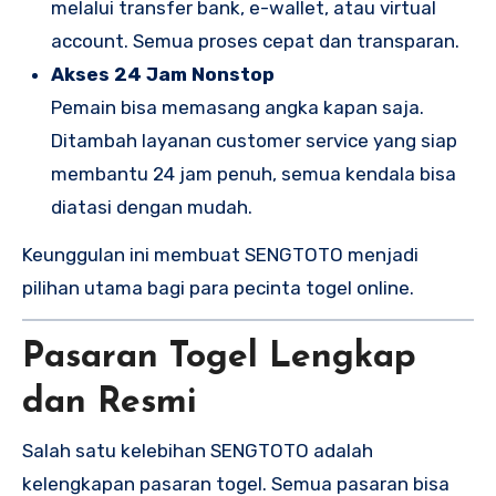
melalui transfer bank, e-wallet, atau virtual
account. Semua proses cepat dan transparan.
Akses 24 Jam Nonstop
Pemain bisa memasang angka kapan saja.
Ditambah layanan customer service yang siap
membantu 24 jam penuh, semua kendala bisa
diatasi dengan mudah.
Keunggulan ini membuat SENGTOTO menjadi
pilihan utama bagi para pecinta togel online.
Pasaran Togel Lengkap
dan Resmi
Salah satu kelebihan SENGTOTO adalah
kelengkapan pasaran togel. Semua pasaran bisa