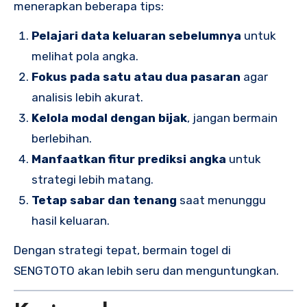
menerapkan beberapa tips:
Pelajari data keluaran sebelumnya
untuk
melihat pola angka.
Fokus pada satu atau dua pasaran
agar
analisis lebih akurat.
Kelola modal dengan bijak
, jangan bermain
berlebihan.
Manfaatkan fitur prediksi angka
untuk
strategi lebih matang.
Tetap sabar dan tenang
saat menunggu
hasil keluaran.
Dengan strategi tepat, bermain togel di
SENGTOTO akan lebih seru dan menguntungkan.