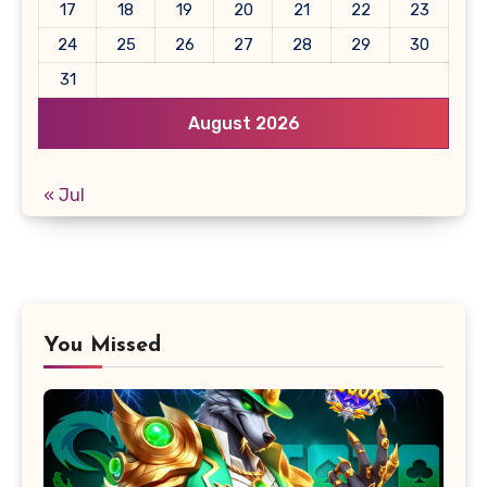
17
18
19
20
21
22
23
24
25
26
27
28
29
30
31
August 2026
« Jul
You Missed