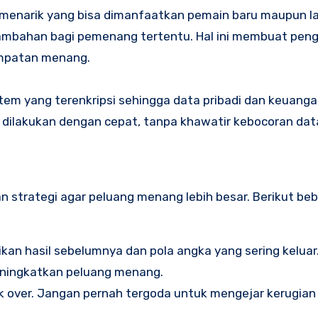
 menarik yang bisa dimanfaatkan pemain baru maupun la
tambahan bagi pemenang tertentu. Hal ini membuat pen
empatan menang.
m yang terenkripsi sehingga data pribadi dan keuang
 dilakukan dengan cepat, tanpa khawatir kebocoran dat
strategi agar peluang menang lebih besar. Berikut beb
ikan hasil sebelumnya dan pola angka yang sering keluar
meningkatkan peluang menang.
ak over. Jangan pernah tergoda untuk mengejar kerugia