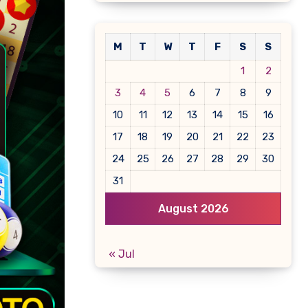
M
T
W
T
F
S
S
1
2
3
4
5
6
7
8
9
10
11
12
13
14
15
16
17
18
19
20
21
22
23
24
25
26
27
28
29
30
31
August 2026
« Jul