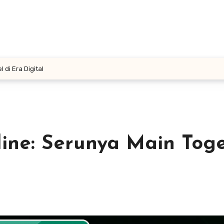
di Era Digital
ne: Serunya Main Toge