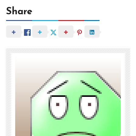
Share