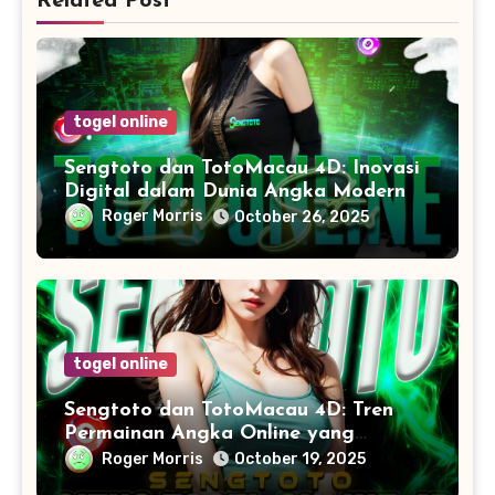
Related Post
togel online
Sengtoto dan TotoMacau 4D: Inovasi
Digital dalam Dunia Angka Modern
Roger Morris
October 26, 2025
togel online
Sengtoto dan TotoMacau 4D: Tren
Permainan Angka Online yang
Semakin Populer
Roger Morris
October 19, 2025