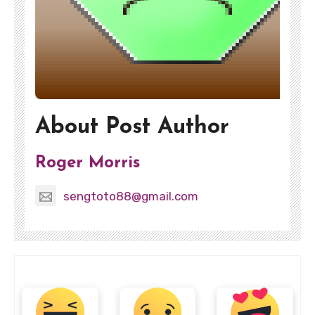
About Post Author
Roger Morris
sengtoto88@gmail.com