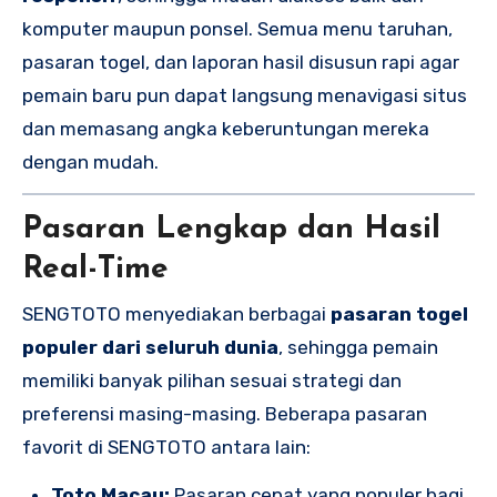
komputer maupun ponsel. Semua menu taruhan,
pasaran togel, dan laporan hasil disusun rapi agar
pemain baru pun dapat langsung menavigasi situs
dan memasang angka keberuntungan mereka
dengan mudah.
Pasaran Lengkap dan Hasil
Real-Time
SENGTOTO menyediakan berbagai
pasaran togel
populer dari seluruh dunia
, sehingga pemain
memiliki banyak pilihan sesuai strategi dan
preferensi masing-masing. Beberapa pasaran
favorit di SENGTOTO antara lain:
Toto Macau:
Pasaran cepat yang populer bagi