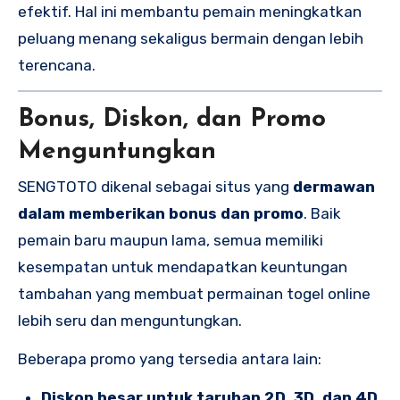
efektif. Hal ini membantu pemain meningkatkan
peluang menang sekaligus bermain dengan lebih
terencana.
Bonus, Diskon, dan Promo
Menguntungkan
SENGTOTO dikenal sebagai situs yang
dermawan
dalam memberikan bonus dan promo
. Baik
pemain baru maupun lama, semua memiliki
kesempatan untuk mendapatkan keuntungan
tambahan yang membuat permainan togel online
lebih seru dan menguntungkan.
Beberapa promo yang tersedia antara lain:
Diskon besar untuk taruhan 2D, 3D, dan 4D
,