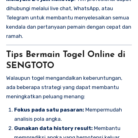
dihubungi melalui live chat, WhatsApp, atau
Telegram untuk membantu menyelesaikan semua
kendala dan pertanyaan pemain dengan cepat dan
ramah.
Tips Bermain Togel Online di
SENGTOTO
Walaupun togel mengandalkan keberuntungan,
ada beberapa strategi yang dapat membantu
meningkatkan peluang menang:
Fokus pada satu pasaran:
Mempermudah
analisis pola angka.
Gunakan data history result:
Membantu
memprediksi angka yang berpotensi keluar.