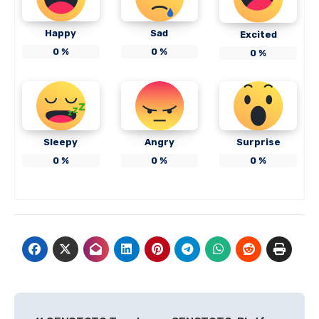
Happy
Sad
Excited
0
%
0
%
0
%
Sleepy
Angry
Surprise
0
%
0
%
0
%
Post