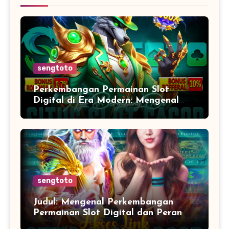
sengtoto
Perkembangan Permainan Slot
Digital di Era Modern: Mengenal
Teknologi, Desain, dan Inovasi
sengtoto
Judul: Mengenal Perkembangan
Permainan Slot Digital dan Peran
Platform Modern dalam Industri