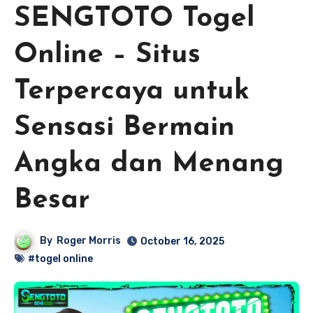
SENGTOTO Togel
Online – Situs
Terpercaya untuk
Sensasi Bermain
Angka dan Menang
Besar
By
Roger Morris
October 16, 2025
#togel online