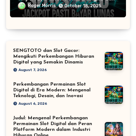
Keberuntungan
Roger Morris
October 18, 2025
SENGTOTO dan Slot Gacor:
Mengikuti Perkembangan Hiburan
Digital yang Semakin Dinamis
August 7, 2026
Perkembangan Permainan Slot
Digital di Era Modern: Mengenal
Teknologi, Desain, dan Inovasi
August 6, 2026
Judul: Mengenal Perkembangan
Permainan Slot Digital dan Peran
Platform Modern dalam Industri
Hiburan Online