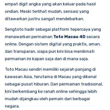
empat digit angka yang akan keluar pada hasil
undian. Meski terlihat mudah, sensasi yang
ditawarkan justru sangat mendebarkan.
Sengtoto hadir sebagai platform tepercaya yang
menawarkan permainan
Toto Macau 4D
secara
online. Dengan sistem digital yang praktis, aman,
dan transparan, siapa pun kini bisa menikmati
permainan ini kapan saja dan di mana saja.
Toto Macau sendiri memiliki sejarah panjang di
kawasan Asia, terutama di Macau yang dikenal
sebagai pusat hiburan. Dari permainan tradisional,
kini berkembang ke ranah online sehingga lebih
mudah dijangkau oleh pemain dari berbagai
negara.