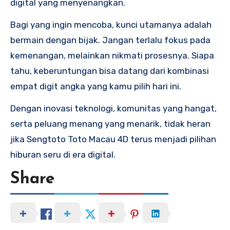
digital yang menyenangkan.
Bagi yang ingin mencoba, kunci utamanya adalah
bermain dengan bijak. Jangan terlalu fokus pada
kemenangan, melainkan nikmati prosesnya. Siapa
tahu, keberuntungan bisa datang dari kombinasi
empat digit angka yang kamu pilih hari ini.
Dengan inovasi teknologi, komunitas yang hangat,
serta peluang menang yang menarik, tidak heran
jika Sengtoto Toto Macau 4D terus menjadi pilihan
hiburan seru di era digital.
Share