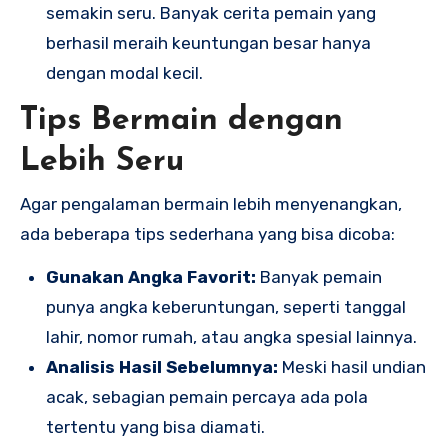
semakin seru. Banyak cerita pemain yang
berhasil meraih keuntungan besar hanya
dengan modal kecil.
Tips Bermain dengan
Lebih Seru
Agar pengalaman bermain lebih menyenangkan,
ada beberapa tips sederhana yang bisa dicoba:
Gunakan Angka Favorit:
Banyak pemain
punya angka keberuntungan, seperti tanggal
lahir, nomor rumah, atau angka spesial lainnya.
Analisis Hasil Sebelumnya:
Meski hasil undian
acak, sebagian pemain percaya ada pola
tertentu yang bisa diamati.