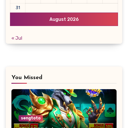
31
August 2026
« Jul
You Missed
sengtoto