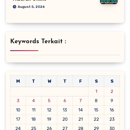
August 5, 2026
Keywords Terkait :
M
T
W
T
F
S
S
1
2
3
4
5
6
7
8
9
10
11
12
13
14
15
16
17
18
19
20
21
22
23
24
25
26
27
28
29
30