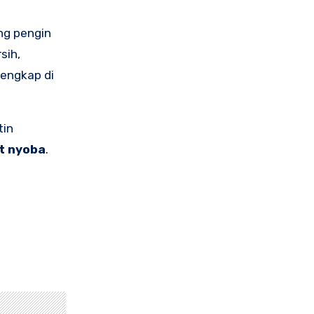
ng pengin
sih,
lengkap di
tin
at nyoba
.