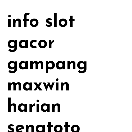
Skip
to
info slot
content
gacor
gampang
maxwin
harian
sengtoto