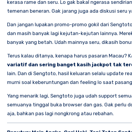
kerasa rame dan seru. Lo gak bakal ngerasa sendirian
temenan beneran. Gak jarang juga ada diskusi seru y
Dan jangan lupakan promo-promo gokil dari Sengtot
dan masih banyak lagi kejutan-kejutan lainnya. Mere
banyak yang betah. Udah mainnya seru, dikasih bonus
Terus kalau ditanya, kenapa harus pasaran Macau? K
variatif dan sering banget kasih jackpot tak te
lain. Dan di Sengtoto, hasil keluaran selalu update 
murni soal keberuntungan dan feeling lo saat pasang
Yang menarik lagi, Sengtoto juga udah support semua
semuanya tinggal buka browser dan gas. Gak perlu do
aja, bahkan pas lagi nongkrong atau rebahan.