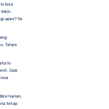
 lo bisa
 bikin
lagi apes? Ya
pang
tu. Tanpa
ata lo
nit. Jadi
rvice
iksi harian,
ana tetap