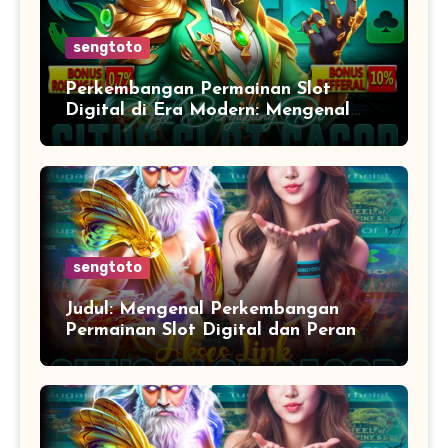
sengtoto
Perkembangan Permainan Slot
Digital di Era Modern: Mengenal
Teknologi, Desain, dan Inovasi
sengtoto
Judul: Mengenal Perkembangan
Permainan Slot Digital dan Peran
Platform Modern dalam Industri
Hiburan Online