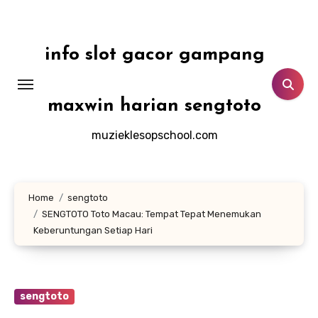
Skip
to
content
info slot gacor gampang
maxwin harian sengtoto
muzieklesopschool.com
Home
sengtoto
SENGTOTO Toto Macau: Tempat Tepat Menemukan
Keberuntungan Setiap Hari
sengtoto