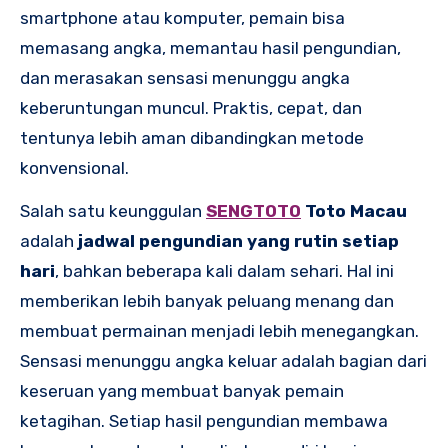
smartphone atau komputer, pemain bisa
memasang angka, memantau hasil pengundian,
dan merasakan sensasi menunggu angka
keberuntungan muncul. Praktis, cepat, dan
tentunya lebih aman dibandingkan metode
konvensional.
Salah satu keunggulan
SENGTOTO
Toto Macau
adalah
jadwal pengundian yang rutin setiap
hari
, bahkan beberapa kali dalam sehari. Hal ini
memberikan lebih banyak peluang menang dan
membuat permainan menjadi lebih menegangkan.
Sensasi menunggu angka keluar adalah bagian dari
keseruan yang membuat banyak pemain
ketagihan. Setiap hasil pengundian membawa