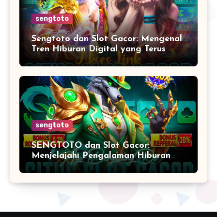
sengtoto
Sengtoto dan Slot Gacor: Mengenal
Tren Hiburan Digital yang Terus
Menarik Perhatian
sengtoto
SENGTOTO dan Slot Gacor:
Menjelajahi Pengalaman Hiburan
Digital Modern dengan Koleksi
Game Terlengkap