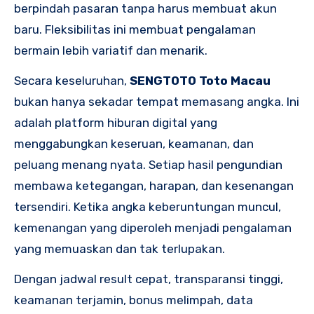
berpindah pasaran tanpa harus membuat akun
baru. Fleksibilitas ini membuat pengalaman
bermain lebih variatif dan menarik.
Secara keseluruhan,
SENGTOTO Toto Macau
bukan hanya sekadar tempat memasang angka. Ini
adalah platform hiburan digital yang
menggabungkan keseruan, keamanan, dan
peluang menang nyata. Setiap hasil pengundian
membawa ketegangan, harapan, dan kesenangan
tersendiri. Ketika angka keberuntungan muncul,
kemenangan yang diperoleh menjadi pengalaman
yang memuaskan dan tak terlupakan.
Dengan jadwal result cepat, transparansi tinggi,
keamanan terjamin, bonus melimpah, data