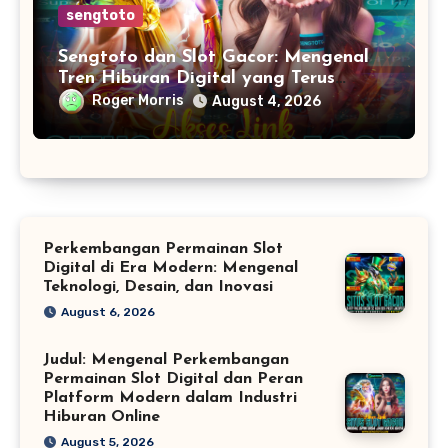
sengtoto
Sengtoto dan Slot Gacor: Mengenal
Tren Hiburan Digital yang Terus
Menarik Perhatian
Roger Morris
August 4, 2026
Perkembangan Permainan Slot
Digital di Era Modern: Mengenal
Teknologi, Desain, dan Inovasi
August 6, 2026
Judul: Mengenal Perkembangan
Permainan Slot Digital dan Peran
Platform Modern dalam Industri
Hiburan Online
August 5, 2026