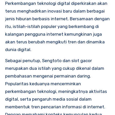
Perkembangan teknologi digital diperkirakan akan
terus menghadirkan inovasi baru dalam berbagai
jenis hiburan berbasis internet. Bersamaan dengan
itu, istilah-istilah populer yang berkembang di
kalangan pengguna internet kemungkinan juga
akan terus berubah mengikuti tren dan dinamika
dunia digital.
Sebagai penutup, Sengtoto dan slot gacor
merupakan dua istilah yang cukup dikenal dalam
pembahasan mengenai permainan daring.
Popularitas keduanya mencerminkan
perkembangan teknologi, meningkatnya aktivitas
digital, serta pengaruh media sosial dalam
membentuk tren pencarian informasi di internet.
Dengan memahami konteks kemunculan kedua