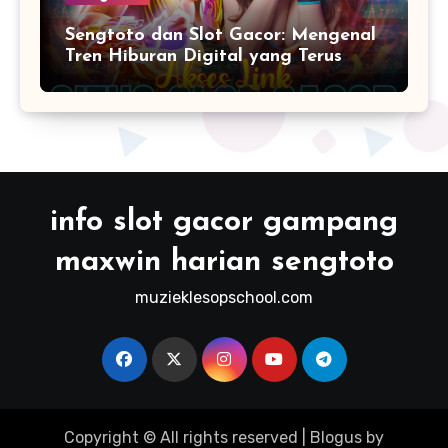
Sengtoto dan Slot Gacor: Mengenal
Tren Hiburan Digital yang Terus
Menarik Perhatian
info slot gacor gampang
maxwin harian sengtoto
muzieklesopschool.com
Copyright © All rights reserved
|
Blogus
by