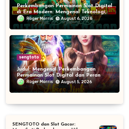
Perkembangan Permainan Slot Digital
di Era Modern: Mengenal Teknologi,
Desain, dan Inovasi
Roger Morris
August 6, 2026
sengtoto
Judul: Mengenal Perkembangan
Permainan Slot Digital dan Peran
Platform Modern dalam Industri
Roger Morris
August 5, 2026
Hiburan Online
SENGTOTO dan Slot Gacor: