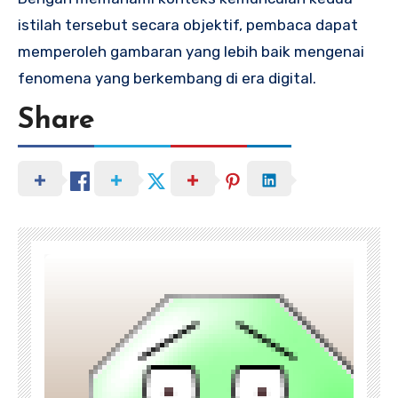
istilah tersebut secara objektif, pembaca dapat
memperoleh gambaran yang lebih baik mengenai
fenomena yang berkembang di era digital.
Share