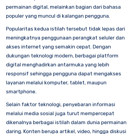
permainan digital, melainkan bagian dari bahasa
populer yang muncul di kalangan pengguna.
Popularitas kedua istilah tersebut tidak lepas dari
meningkatnya penggunaan perangkat seluler dan
akses internet yang semakin cepat. Dengan
dukungan teknologi modern, berbagai platform
digital menghadirkan antarmuka yang lebih
responsif sehingga pengguna dapat mengakses
layanan melalui komputer, tablet, maupun
smartphone.
Selain faktor teknologi, penyebaran informasi
melalui media sosial juga turut mempercepat
dikenalnya berbagai istilah dalam dunia permainan
daring. Konten berupa artikel, video, hingga diskusi