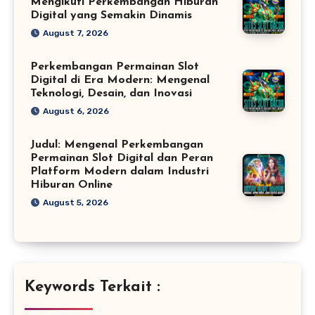
Mengikuti Perkembangan Hiburan
Digital yang Semakin Dinamis
August 7, 2026
Perkembangan Permainan Slot
Digital di Era Modern: Mengenal
Teknologi, Desain, dan Inovasi
August 6, 2026
Judul: Mengenal Perkembangan
Permainan Slot Digital dan Peran
Platform Modern dalam Industri
Hiburan Online
August 5, 2026
Keywords Terkait :