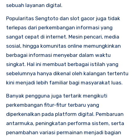
sebuah layanan digital.
Popularitas Sengtoto dan slot gacor juga tidak
terlepas dari perkembangan informasi yang
sangat cepat di internet. Mesin pencari, media
sosial, hingga komunitas online memungkinkan
berbagai informasi menyebar dalam waktu
singkat. Hal ini membuat berbagai istilah yang
sebelumnya hanya dikenal oleh kalangan tertentu
kini menjadi lebih familiar bagi masyarakat luas.
Banyak pengguna juga tertarik mengikuti
perkembangan fitur-fitur terbaru yang
diperkenalkan pada platform digital. Pembaruan
antarmuka, peningkatan performa sistem, serta
penambahan variasi permainan menjadi bagian