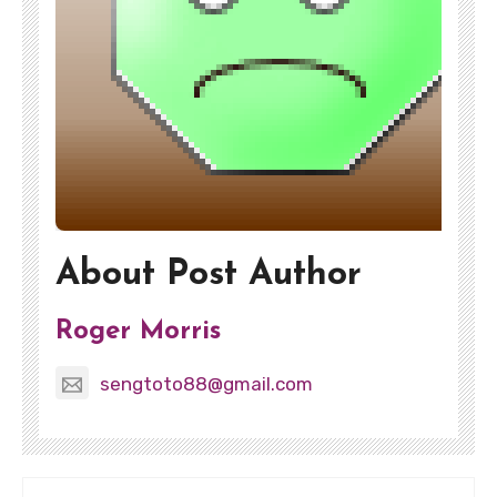
About Post Author
Roger Morris
sengtoto88@gmail.com