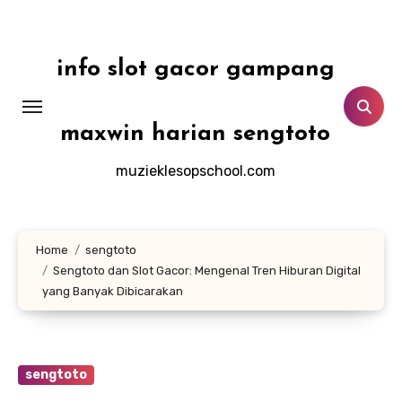
Skip
to
content
info slot gacor gampang
maxwin harian sengtoto
muzieklesopschool.com
Home
sengtoto
Sengtoto dan Slot Gacor: Mengenal Tren Hiburan Digital
yang Banyak Dibicarakan
sengtoto