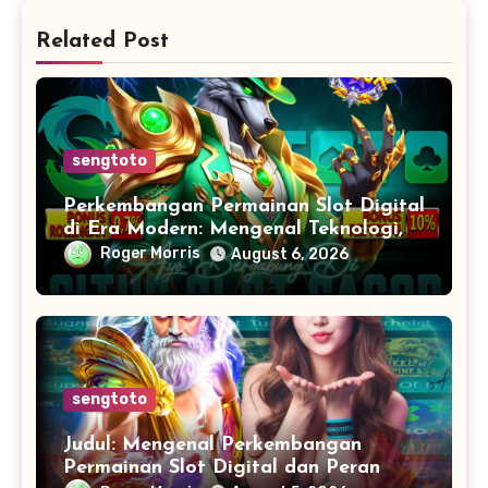
Related Post
sengtoto
Perkembangan Permainan Slot Digital
di Era Modern: Mengenal Teknologi,
Desain, dan Inovasi
Roger Morris
August 6, 2026
sengtoto
Judul: Mengenal Perkembangan
Permainan Slot Digital dan Peran