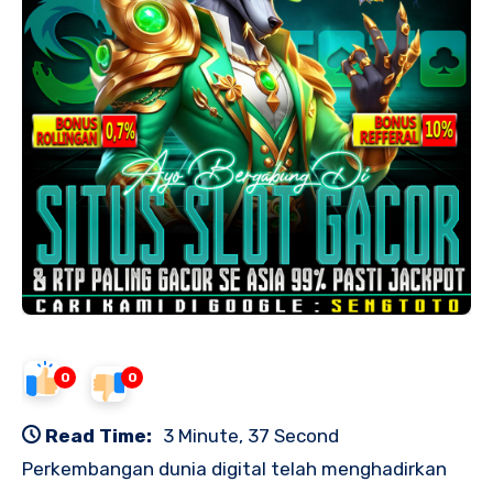
0
0
Read Time:
3 Minute, 37 Second
Perkembangan dunia digital telah menghadirkan