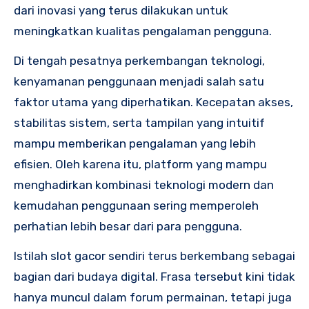
dari inovasi yang terus dilakukan untuk
meningkatkan kualitas pengalaman pengguna.
Di tengah pesatnya perkembangan teknologi,
kenyamanan penggunaan menjadi salah satu
faktor utama yang diperhatikan. Kecepatan akses,
stabilitas sistem, serta tampilan yang intuitif
mampu memberikan pengalaman yang lebih
efisien. Oleh karena itu, platform yang mampu
menghadirkan kombinasi teknologi modern dan
kemudahan penggunaan sering memperoleh
perhatian lebih besar dari para pengguna.
Istilah slot gacor sendiri terus berkembang sebagai
bagian dari budaya digital. Frasa tersebut kini tidak
hanya muncul dalam forum permainan, tetapi juga