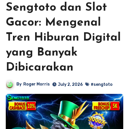
Sengtoto dan Slot
Gacor: Mengenal
Tren Hiburan Digital
yang Banyak
Dibicarakan
By
Roger Morris
July 2, 2026
#sengtoto