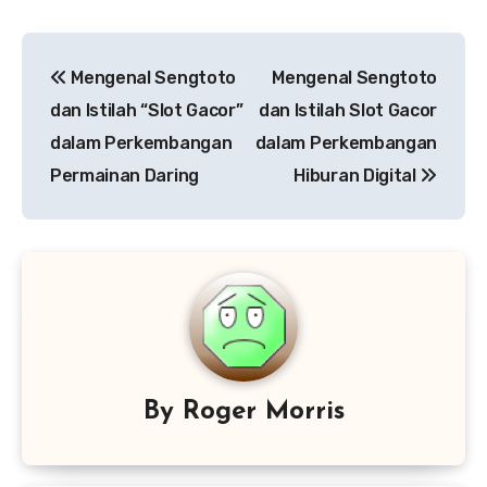
Post
Mengenal Sengtoto
Mengenal Sengtoto
navigation
dan Istilah “Slot Gacor”
dan Istilah Slot Gacor
dalam Perkembangan
dalam Perkembangan
Permainan Daring
Hiburan Digital
By
Roger Morris