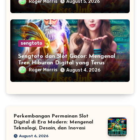
Platform Modern dalam Industri
Roger Morris
August 5, 2026
Hiburan Online
sengtoto
Sengtoto dan Slot Gacor: Mengenal
Tren Hiburan Digital yang Terus
Menarik Perhatian
Roger Morris
August 4, 2026
Perkembangan Permainan Slot
Digital di Era Modern: Mengenal
Teknologi, Desain, dan Inovasi
August 6, 2026