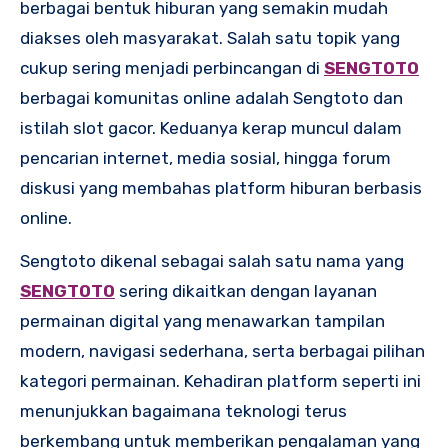
berbagai bentuk hiburan yang semakin mudah
diakses oleh masyarakat. Salah satu topik yang
cukup sering menjadi perbincangan di
SENGTOTO
berbagai komunitas online adalah Sengtoto dan
istilah slot gacor. Keduanya kerap muncul dalam
pencarian internet, media sosial, hingga forum
diskusi yang membahas platform hiburan berbasis
online.
Sengtoto dikenal sebagai salah satu nama yang
SENGTOTO
sering dikaitkan dengan layanan
permainan digital yang menawarkan tampilan
modern, navigasi sederhana, serta berbagai pilihan
kategori permainan. Kehadiran platform seperti ini
menunjukkan bagaimana teknologi terus
berkembang untuk memberikan pengalaman yang